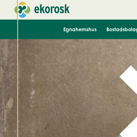
för att ge dig en
bättre
användarupplevelse
och personlig
Egnahemshus
Bostadsbola
service. Genom att
samtycka till
användningen av
cookies kan vi
utveckla en ännu
bättre tjänst och
tillhandahålla
innehåll som är
intressant för dig.
Du har kontroll över
dina
cookiepreferenser
och kan ändra dem
när som helst. Läs