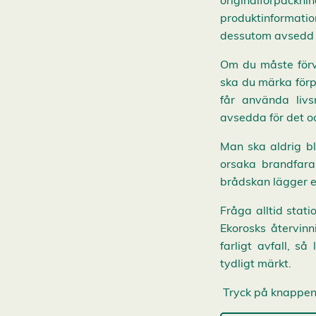
originalförpac
v
i
produktinformatio
s
dessutom avsedd f
a
a
l
Om du måste förva
l
ska du märka förpa
a
A
får använda livs
c
avsedda för det o
c
e
p
Man ska aldrig bl
t
e
orsaka brandfara
r
brådskan lägger et
a
a
l
Fråga alltid statio
l
Ekorosks återvinn
a
c
farligt avfall, s
o
tydligt märkt.
o
k
i
Tryck på knappen f
e
s