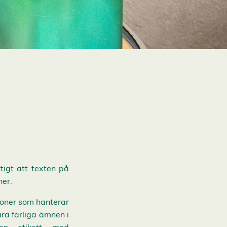
ktigt att texten på
ner.
rsoner som hanterar
ara farliga ämnen i