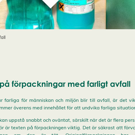
all
 på förpackningar med farligt avfall
arliga för människan och miljön blir till avfall, är det vi
mer överens med innehållet för att undvika farliga situatio
n kan uppstå snabbt och oväntat, särskilt när det är flera pe
rför är texten på förpackningen viktig. Det är säkrast att förv