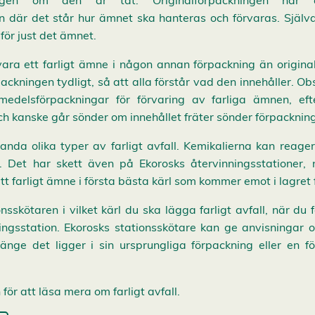
kningen om den är tät. Originalförpackningen har
n där det står hur ämnet ska hanteras och förvaras. Själv
ör just det ämnet.
ra ett farligt ämne i någon annan förpackning än origina
ckningen tydligt, så att alla förstår vad den innehåller. Ob
medelsförpackningar för förvaring av farliga ämnen, ef
ch kanske går sönder om innehållet fräter sönder förpackni
anda olika typer av farligt avfall. Kemikalierna kan reage
. Det har skett även på Ekorosks återvinningsstationer, 
t farligt ämne i första bästa kärl som kommer emot i lagret fö
nsskötaren i vilket kärl du ska lägga farligt avfall, när du för
ingsstation. Ekorosks stationsskötare kan ge anvisningar
å länge det ligger i sin ursprungliga förpackning eller en 
ör att läsa mera om farligt avfall.