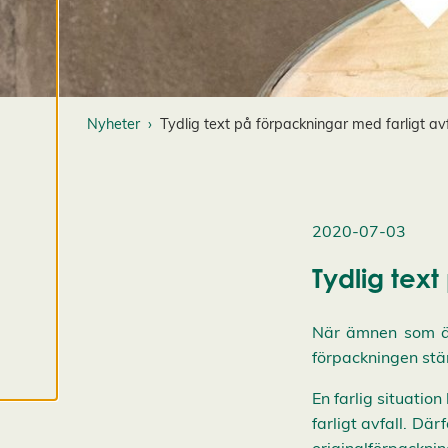
mer om våra
cookies.
R
e
Nyheter
Tydlig text på förpackningar med farligt avf
d
i
g
e
r
2020-07-03
a
c
Tydlig text
o
o
När ämnen som är f
k
i
förpackningen stäm
e
En farlig situatio
s
A
farligt avfall. Dä
v