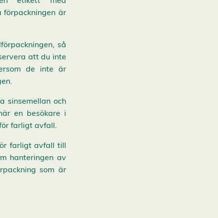
 en etikett med
a förpackningen är
lförpackningen, så
servera att du inte
tersom de inte är
ngen.
ra sinsemellan och
när en besökare i
r farligt avfall.
 farligt avfall till
 om hanteringen av
förpackning som är