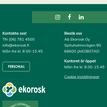
A
v
v
i
s
a
a
l
l
Kontakta oss!
Besök oss
a
Tfn (06) 781 4500
Ab Ekorosk Oy
A
c
info@ekorosk.fi
Spituholmsvägen 90
c
Mån-fre kl. 8.00-15.45
68600 JAKOBSTAD
e
p
t
Kontoret är öppet
e
r
Mån-fre kl. 8.00-15.45
PERSONAL
a
a
Cookie inställningar
l
l
a
c
o
o
k
i