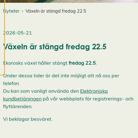
cookiepreferenser
och kan ändra dem
Nyheter
Växeln är stängd fredag 22.5
när som helst. Läs
mer om våra
2026-05-21
cookies.
Växeln är stängd fredag 22.5
R
e
d
Ekorosks växel håller stängt
fredag 22.5
.
i
g
Under dessa tider är det inte möjligt att nå oss per
e
telefon.
r
a
Du kan som vanligt använda den
Elektroniska
c
kundbetjäningen
på vår webbplats för registrerings- och
o
flyttärenden.
o
k
Vi beklagar besväret.
i
e
s