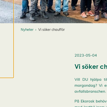
cookiepreferenser
och kan ändra dem
när som helst. Läs
mer om våra
cookies.
Nyheter
Vi söker chaufför
R
e
d
i
2023-05-04
g
Vi söker c
e
r
a
Vill DU hjälpa ti
c
morgondag? Vi er
o
avfallsbranschen. 
o
k
På Ekorosk behöve
i