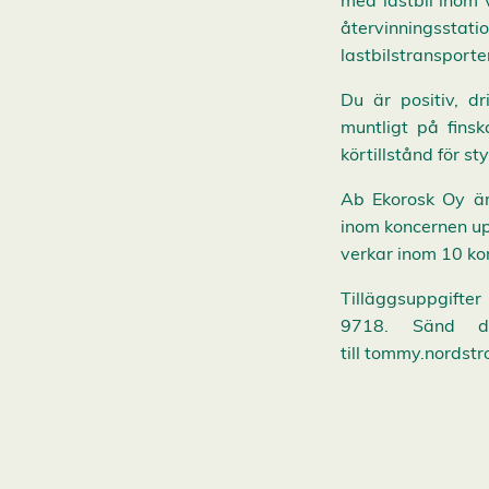
med lastbil inom 
e
s
återvinningsstatio
A
lastbilstransporter
v
v
Du är positiv, dr
i
s
muntligt på finsk
a
körtillstånd för s
a
l
l
Ab Ekorosk Oy är
a
inom koncernen upp
A
c
verkar inom 10 ko
c
e
p
Tilläggsuppgifte
t
9718. Sänd di
e
r
till tommy.nordstr
a
a
l
l
a
c
o