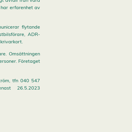
t avfall från våra
u har erfarenhet av
municerar flytande
stbilsförare, ADR-
krivarkort.
are. Omsättningen
personer. Företaget
tröm, tfn 040 547
nast 26.5.2023