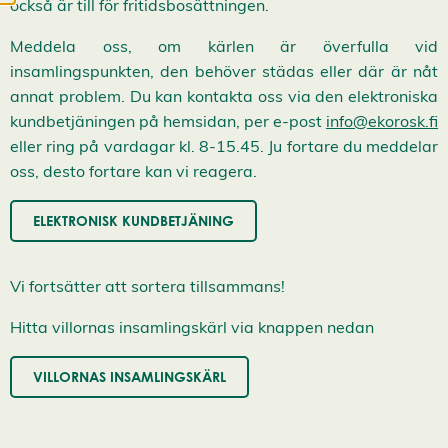
också är till för fritidsbosättningen.
e
p
t
Meddela oss, om kärlen är överfulla vid
e
insamlingspunkten, den behöver städas eller där är nåt
r
a
annat problem. Du kan kontakta oss via den elektroniska
a
l
kundbetjäningen på hemsidan, per e-post
info@ekorosk.fi
l
eller ring på vardagar kl. 8-15.45. Ju fortare du meddelar
a
c
oss, desto fortare kan vi reagera.
o
o
k
ELEKTRONISK KUNDBETJÄNING
i
e
s
Vi fortsätter att sortera tillsammans!
Hitta villornas insamlingskärl via knappen nedan
VILLORNAS INSAMLINGSKÄRL