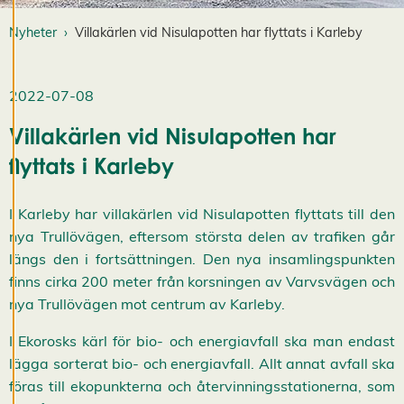
i
g
Nyheter
Villakärlen vid Nisulapotten har flyttats i Karleby
e
r
a
c
2022-07-08
o
o
Villakärlen vid Nisulapotten har
k
flyttats i Karleby
i
e
s
I Karleby har villakärlen vid Nisulapotten flyttats till den
A
v
nya Trullövägen, eftersom största delen av trafiken går
v
längs den i fortsättningen. Den nya insamlingspunkten
i
s
finns cirka 200 meter från korsningen av Varvsvägen och
a
nya Trullövägen mot centrum av Karleby.
a
l
l
I Ekorosks kärl för bio- och energiavfall ska man endast
a
lägga sorterat bio- och energiavfall. Allt annat avfall ska
A
c
föras till ekopunkterna och återvinningsstationerna, som
c