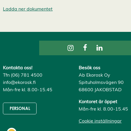
v
v
Ladda ner dokumentet
i
s
a
a
l
l
a
A
c
c
e
p
Kontakta oss!
Besök oss
t
e
Tfn (06) 781 4500
Ab Ekorosk Oy
r
info@ekorosk.fi
Spituholmsvägen 90
a
a
Mån-fre kl. 8.00-15.45
68600 JAKOBSTAD
l
l
Kontoret är öppet
a
c
Mån-fre kl. 8.00-15.45
PERSONAL
o
o
Cookie inställningar
k
i
e