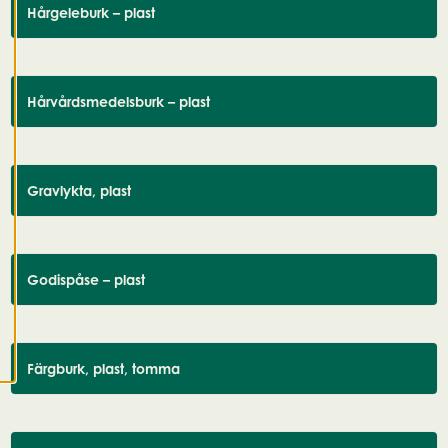
Hårgeleburk – plast
R
e
d
i
g
Hårvårdsmedelsburk – plast
e
r
a
c
Gravlykta, plast
o
o
k
i
e
Godispåse – plast
s
A
v
v
i
Färgburk, plast, tomma
s
a
a
l
l