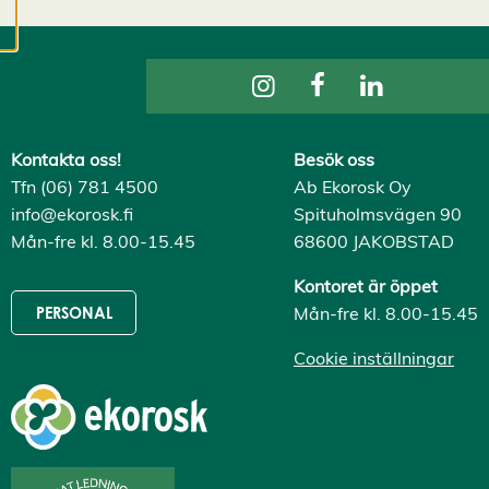
cookies kan vi
utveckla en ännu
bättre tjänst och
tillhandahålla
innehåll som är
intressant för dig.
Kontakta oss!
Besök oss
Du har kontroll över
Tfn (06) 781 4500
Ab Ekorosk Oy
dina
info@ekorosk.fi
Spituholmsvägen 90
cookiepreferenser
Mån-fre kl. 8.00-15.45
68600 JAKOBSTAD
och kan ändra dem
när som helst. Läs
Kontoret är öppet
mer om våra
Mån-fre kl. 8.00-15.45
PERSONAL
cookies.
Cookie inställningar
R
e
d
i
g