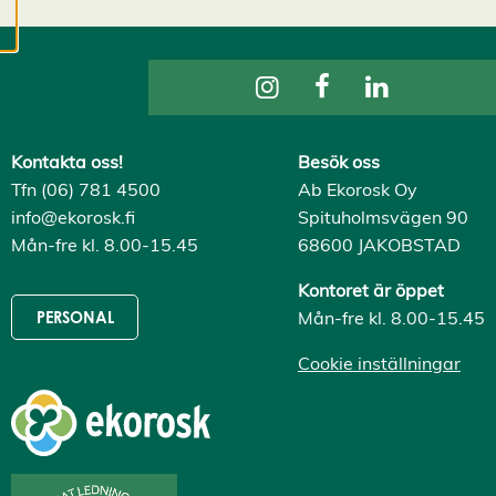
cookies kan vi
utveckla en ännu
bättre tjänst och
tillhandahålla
innehåll som är
intressant för dig.
Kontakta oss!
Besök oss
Du har kontroll över
Tfn (06) 781 4500
Ab Ekorosk Oy
dina
info@ekorosk.fi
Spituholmsvägen 90
cookiepreferenser
Mån-fre kl. 8.00-15.45
68600 JAKOBSTAD
och kan ändra dem
när som helst. Läs
Kontoret är öppet
mer om våra
Mån-fre kl. 8.00-15.45
PERSONAL
cookies.
Cookie inställningar
R
e
d
i
g