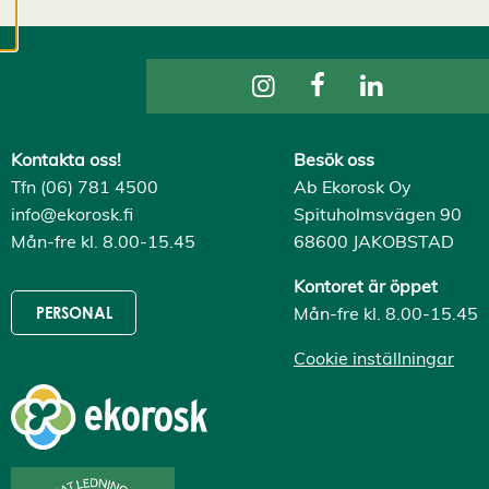
cookies kan vi
utveckla en ännu
bättre tjänst och
tillhandahålla
innehåll som är
intressant för dig.
Kontakta oss!
Besök oss
Du har kontroll över
Tfn (06) 781 4500
Ab Ekorosk Oy
dina
info@ekorosk.fi
Spituholmsvägen 90
cookiepreferenser
Mån-fre kl. 8.00-15.45
68600 JAKOBSTAD
och kan ändra dem
när som helst. Läs
Kontoret är öppet
mer om våra
Mån-fre kl. 8.00-15.45
PERSONAL
cookies.
Cookie inställningar
R
e
d
i
g