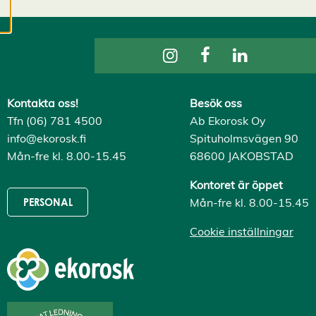
cookies kan vi
utveckla en ännu
bättre tjänst och
tillhandahålla
innehåll som är
intressant för dig.
Kontakta oss!
Besök oss
Du har kontroll över
Tfn (06) 781 4500
Ab Ekorosk Oy
dina
info@ekorosk.fi
Spituholmsvägen 90
cookiepreferenser
Mån-fre kl. 8.00-15.45
68600 JAKOBSTAD
och kan ändra dem
när som helst. Läs
Kontoret är öppet
mer om våra
Mån-fre kl. 8.00-15.45
PERSONAL
cookies.
Cookie inställningar
R
e
d
i
g