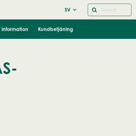
SV
Information
Kundbetjäning
AS-