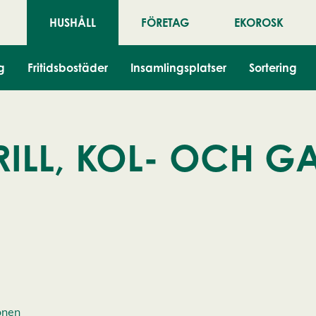
HUSHÅLL
FÖRETAG
EKOROSK
g
Fritidsbostäder
Insamlingsplatser
Sortering
ILL, KOL- OCH G
onen