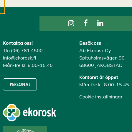
cookies kan vi
utveckla en ännu
bättre tjänst och
tillhandahålla
innehåll som är
intressant för dig.
Kontakta oss!
Besök oss
Du har kontroll över
Tfn (06) 781 4500
Ab Ekorosk Oy
dina
info@ekorosk.fi
Spituholmsvägen 90
cookiepreferenser
Mån-fre kl. 8.00-15.45
68600 JAKOBSTAD
och kan ändra dem
när som helst. Läs
Kontoret är öppet
mer om våra
Mån-fre kl. 8.00-15.45
PERSONAL
cookies.
Cookie inställningar
R
e
d
i
g