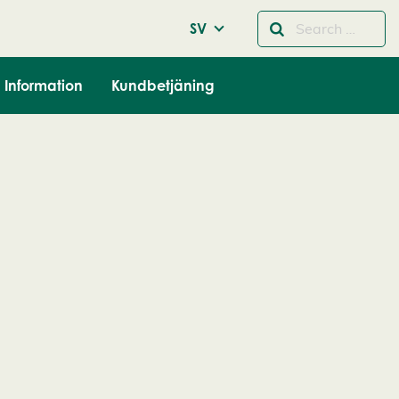
SV
Information
Kundbetjäning