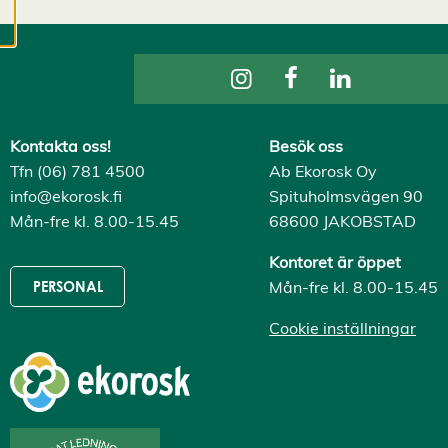
cookies kan vi
utveckla en ännu
bättre tjänst och
tillhandahålla
innehåll som är
intressant för dig.
Kontakta oss!
Besök oss
Du har kontroll över
Tfn (06) 781 4500
Ab Ekorosk Oy
dina
info@ekorosk.fi
Spituholmsvägen 90
cookiepreferenser
Mån-fre kl. 8.00-15.45
68600 JAKOBSTAD
och kan ändra dem
när som helst. Läs
Kontoret är öppet
mer om våra
Mån-fre kl. 8.00-15.45
PERSONAL
cookies.
Cookie inställningar
R
e
d
i
g