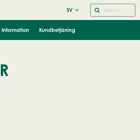
SV
Information
Kundbetjäning
R