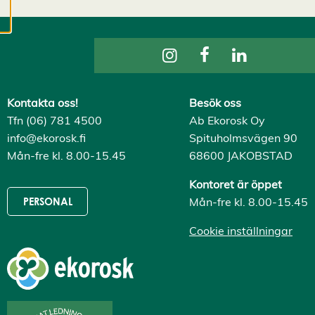
cookies kan vi
utveckla en ännu
bättre tjänst och
tillhandahålla
innehåll som är
intressant för dig.
Kontakta oss!
Besök oss
Du har kontroll över
Tfn (06) 781 4500
Ab Ekorosk Oy
dina
info@ekorosk.fi
Spituholmsvägen 90
cookiepreferenser
Mån-fre kl. 8.00-15.45
68600 JAKOBSTAD
och kan ändra dem
när som helst. Läs
Kontoret är öppet
mer om våra
Mån-fre kl. 8.00-15.45
PERSONAL
cookies.
Cookie inställningar
R
e
d
i
g