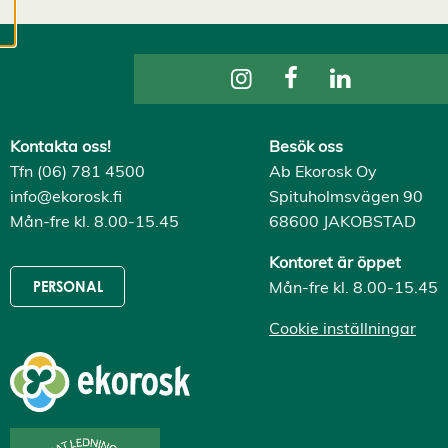
cookies kan vi
utveckla en ännu
bättre tjänst och
tillhandahålla
innehåll som är
intressant för dig.
Kontakta oss!
Besök oss
Du har kontroll över
Tfn (06) 781 4500
Ab Ekorosk Oy
dina
info@ekorosk.fi
Spituholmsvägen 90
cookiepreferenser
Mån-fre kl. 8.00-15.45
68600 JAKOBSTAD
och kan ändra dem
när som helst. Läs
Kontoret är öppet
mer om våra
Mån-fre kl. 8.00-15.45
PERSONAL
cookies.
Cookie inställningar
R
e
d
i
g