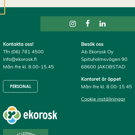
cookies kan vi
utveckla en ännu
bättre tjänst och
tillhandahålla
innehåll som är
intressant för dig.
Kontakta oss!
Besök oss
Du har kontroll över
Tfn (06) 781 4500
Ab Ekorosk Oy
dina
info@ekorosk.fi
Spituholmsvägen 90
cookiepreferenser
Mån-fre kl. 8.00-15.45
68600 JAKOBSTAD
och kan ändra dem
när som helst. Läs
Kontoret är öppet
mer om våra
Mån-fre kl. 8.00-15.45
PERSONAL
cookies.
Cookie inställningar
R
e
d
i
g