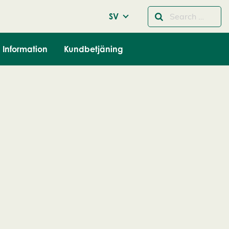
SV
Information
Kundbetjäning