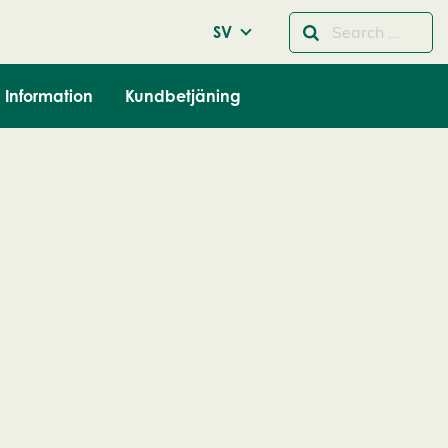
SV
Information
Kundbetjäning