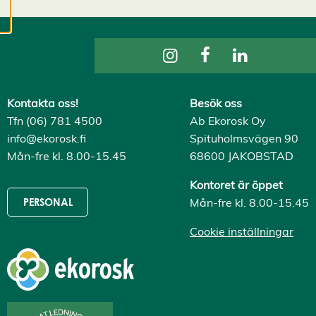
cookies kan vi
utveckla en ännu
bättre tjänst och
tillhandahålla
innehåll som är
intressant för dig.
Kontakta oss!
Besök oss
Du har kontroll över
Tfn (06) 781 4500
Ab Ekorosk Oy
dina
info@ekorosk.fi
Spituholmsvägen 90
cookiepreferenser
Mån-fre kl. 8.00-15.45
68600 JAKOBSTAD
och kan ändra dem
när som helst. Läs
Kontoret är öppet
mer om våra
Mån-fre kl. 8.00-15.45
PERSONAL
cookies.
Cookie inställningar
R
e
d
i
g