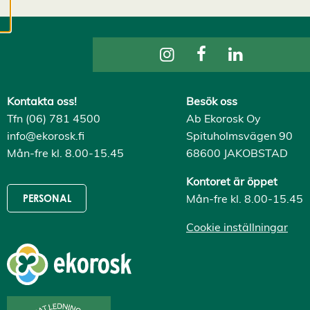
cookies kan vi
utveckla en ännu
bättre tjänst och
tillhandahålla
innehåll som är
intressant för dig.
Kontakta oss!
Besök oss
Du har kontroll över
Tfn (06) 781 4500
Ab Ekorosk Oy
dina
info@ekorosk.fi
Spituholmsvägen 90
cookiepreferenser
Mån-fre kl. 8.00-15.45
68600 JAKOBSTAD
och kan ändra dem
när som helst. Läs
Kontoret är öppet
mer om våra
Mån-fre kl. 8.00-15.45
PERSONAL
cookies.
Cookie inställningar
R
e
d
i
g