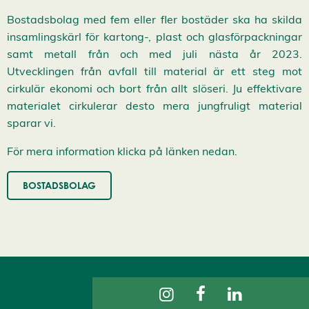
A
c
Bostadsbolag med fem eller fler bostäder ska ha skilda
c
insamlingskärl för kartong-, plast och glasförpackningar
e
p
samt metall från och med juli nästa år 2023.
t
Utvecklingen från avfall till material är ett steg mot
e
r
cirkulär ekonomi och bort från allt slöseri. Ju effektivare
a
a
materialet cirkulerar desto mera jungfruligt material
l
sparar vi.
l
a
c
För mera information klicka på länken nedan.
o
o
k
BOSTADSBOLAG
i
e
s