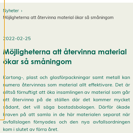
e
d
Nyheter
i
Möjligheterna att återvinna material ökar så småningom
g
e
r
2022-02-25
a
c
Möjligheterna att återvinna material
o
o
ökar så småningom
k
i
e
Kartong-, plast och glasförpackningar samt metall kan
s
numera återvinnas som material allt effektivare. Det är
A
v
alltså förnuftigt att öka insamlingen av material som går
v
att återvinna på de ställen där det kommer mycket
i
s
sådant, det vill säga bostadsbolagen. Därför ökade
a
kraven på att samla in de här materialen separat när
a
l
avfallslagen förnyades och den nya avfallsordningen
l
kom i slutet av förra året.
a