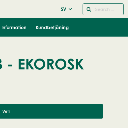
SV
Information
Kundbetjäning
3 - EKOROSK
Vetil