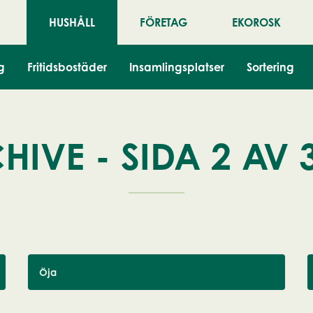
HUSHÅLL
FÖRETAG
EKOROSK
g
Fritidsbostäder
Insamlingsplatser
Sortering
IVE - SIDA 2 AV 
Öja