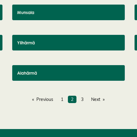
Munsala
Ylihärmä
Alahärmä
Previous
1
2
3
Next