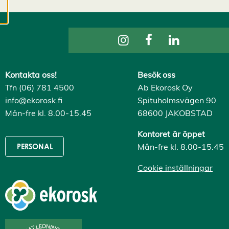
cookies kan vi
utveckla en ännu
bättre tjänst och
tillhandahålla
innehåll som är
intressant för dig.
Kontakta oss!
Besök oss
Du har kontroll över
Tfn (06) 781 4500
Ab Ekorosk Oy
dina
info@ekorosk.fi
Spituholmsvägen 90
cookiepreferenser
Mån-fre kl. 8.00-15.45
68600 JAKOBSTAD
och kan ändra dem
när som helst. Läs
Kontoret är öppet
mer om våra
Mån-fre kl. 8.00-15.45
PERSONAL
cookies.
Cookie inställningar
R
e
d
i
g