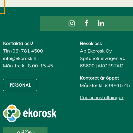
cookies kan vi
utveckla en ännu
bättre tjänst och
tillhandahålla
innehåll som är
intressant för dig.
Kontakta oss!
Besök oss
Du har kontroll över
Tfn (06) 781 4500
Ab Ekorosk Oy
dina
info@ekorosk.fi
Spituholmsvägen 90
cookiepreferenser
Mån-fre kl. 8.00-15.45
68600 JAKOBSTAD
och kan ändra dem
när som helst. Läs
Kontoret är öppet
mer om våra
Mån-fre kl. 8.00-15.45
PERSONAL
cookies.
Cookie inställningar
R
e
d
i
g