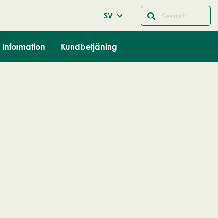
SV
Information
Kundbetjäning