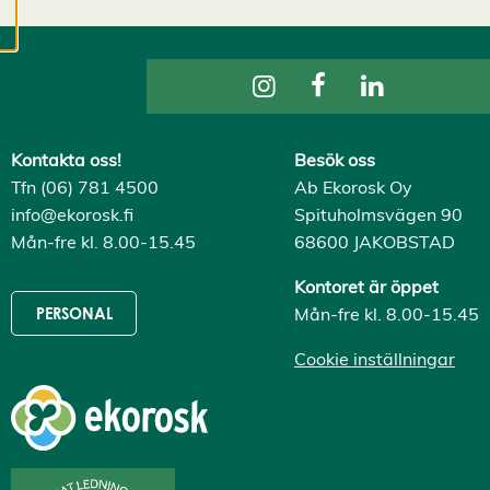
cookies kan vi
utveckla en ännu
bättre tjänst och
tillhandahålla
innehåll som är
intressant för dig.
Kontakta oss!
Besök oss
Du har kontroll över
Tfn (06) 781 4500
Ab Ekorosk Oy
dina
info@ekorosk.fi
Spituholmsvägen 90
cookiepreferenser
Mån-fre kl. 8.00-15.45
68600 JAKOBSTAD
och kan ändra dem
när som helst. Läs
Kontoret är öppet
mer om våra
Mån-fre kl. 8.00-15.45
PERSONAL
cookies.
Cookie inställningar
R
e
d
i
g