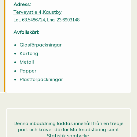
Adress:
mer om våra
Terveystie 4,Kaustby
cookies.
Lat: 63.5486724, Lng: 23.6903148
R
Avfallskärl:
e
d
Glasförpackningar
i
Kartong
g
e
Metall
r
Papper
a
c
Plastförpackningar
o
o
k
i
e
s
A
v
v
i