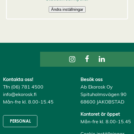
s
a
a
l
l
a
A
c
c
e
p
t
e
r
a
a
Kontakta oss!
Besök oss
l
l
Tfn (06) 781 4500
Ab Ekorosk Oy
a
info@ekorosk.fi
Spituholmsvägen 90
c
o
Mån-fre kl. 8.00-15.45
68600 JAKOBSTAD
o
k
Kontoret är öppet
i
e
Mån-fre kl. 8.00-15.45
PERSONAL
s
Cookie inställningar