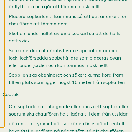
d
är flyttbara och går att tömma maskinellt
i
g
Placera sopkärlen tillsammans så att det är enkelt för
e
chauffören att tömma dem
r
a
Sköt om underhållet av dina sopkärl så att de hålls i
c
gott skick
o
o
Sopkärlen kan alternativt vara sopcontainrar med
k
lock, lockförsedda sopbehållare som placeras ovan
i
eller under jorden och kan tömmas maskinellt
e
s
Sopbilen ska obehindrat och säkert kunna köra fram
A
till en plats som ligger högst 10 meter från sopkärlen
v
v
i
Soptak:
s
a
Om sopkärlen är inhägnade eller finns i ett soptak eller
a
l
soprum ska chauffören ha tillgång till dem från utsidan
l
a
dörren till utrymmet där sopkärlen finns gå att enkelt
A
c
haka fast eller fästa på något sätt, så att chauffören