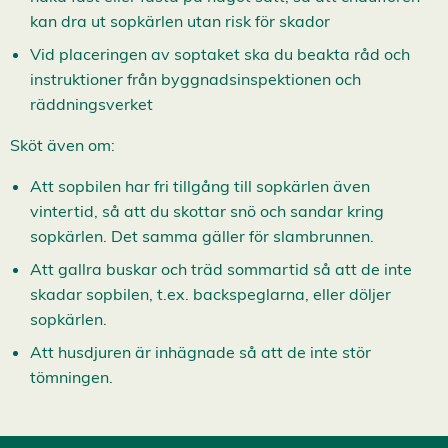
c
kan dra ut sopkärlen utan risk för skador
e
p
Vid placeringen av soptaket ska du beakta råd och
t
e
instruktioner från byggnadsinspektionen och
r
räddningsverket
a
a
l
Sköt även om:
l
a
Att sopbilen har fri tillgång till sopkärlen även
c
o
vintertid, så att du skottar snö och sandar kring
o
k
sopkärlen. Det samma gäller för slambrunnen.
i
e
Att gallra buskar och träd sommartid så att de inte
s
skadar sopbilen, t.ex. backspeglarna, eller döljer
sopkärlen.
Att husdjuren är inhägnade så att de inte stör
tömningen.