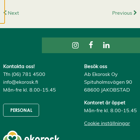
utveckla en ännu
bättre tjänst och
Next
Previous
tillhandahålla
innehåll som är
intressant för dig.
Du har kontroll över
dina
cookiepreferenser
och kan ändra dem
Kontakta oss!
Besök oss
när som helst. Läs
Tfn (06) 781 4500
Ab Ekorosk Oy
mer om våra
info@ekorosk.fi
Spituholmsvägen 90
cookies.
Mån-fre kl. 8.00-15.45
68600 JAKOBSTAD
R
Kontoret är öppet
e
Mån-fre kl. 8.00-15.45
PERSONAL
d
i
Cookie inställningar
g
e
r