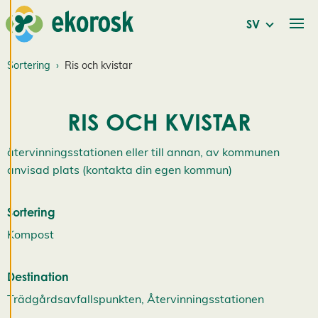
n
i
SV
n
Sortering
Ris och kvistar
g
a
RIS OCH KVISTAR
r
återvinningsstationen eller till annan, av kommunen
Vi använder cookies
anvisad plats (kontakta din egen kommun)
för att ge dig en
bättre
användarupplevelse
Sortering
och personlig
Kompost
service. Genom att
samtycka till
Destination
användningen av
Trädgårdsavfallspunkten, Återvinningsstationen
cookies kan vi