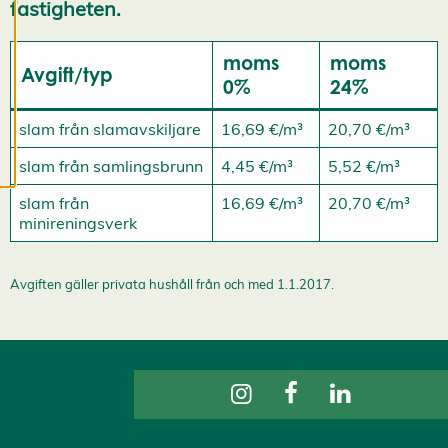
fastigheten.
Du har kontroll över
dina
moms
moms
cookiepreferenser
Avgift/typ
0%
24%
och kan ändra dem
när som helst. Läs
slam från slamavskiljare
16,69 €/m³
20,70 €/m³
mer om våra
cookies.
slam från samlingsbrunn
4,45 €/m³
5,52 €/m³
slam från
16,69 €/m³
20,70 €/m³
R
minireningsverk
e
d
i
Avgiften gäller privata hushåll från och med 1.1.2017.
g
e
r
a
c
o
o
k