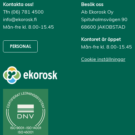
i
Kontakta oss!
Besök oss
e
Tfn (06) 781 4500
Ab Ekorosk Oy
s
A
info@ekorosk.fi
Spituholmsvägen 90
v
Mån-fre kl. 8.00-15.45
68600 JAKOBSTAD
v
i
s
Kontoret är öppet
a
Mån-fre kl. 8.00-15.45
PERSONAL
a
l
l
Cookie inställningar
a
A
c
c
e
p
t
e
r
a
a
l
l
a
c